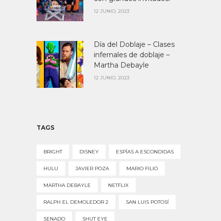
12 JUNIO, 2023
Día del Doblaje – Clases
infernales de doblaje –
Martha Debayle
12 JUNIO, 2023
TAGS
BRIGHT
DISNEY
ESPÍAS A ESCONDIDAS
HULU
JAVIER POZA
MARIO FILIO
MARTHA DEBAYLE
NETFLIX
RALPH EL DEMOLEDOR 2
SAN LUIS POTOSÍ
SENADO
SHUT EYE